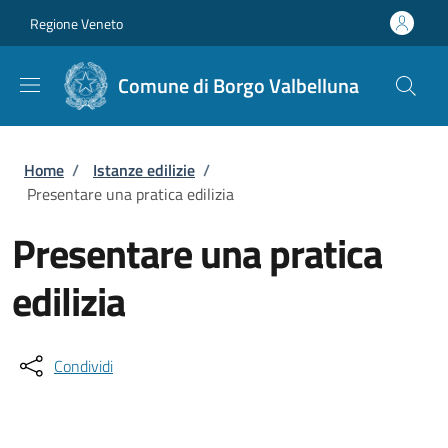
Salta al contenuto principale
Skip to footer content
Regione Veneto
Comune di Borgo Valbelluna
Briciole di pane
Home
/
Istanze edilizie
/
Presentare una pratica edilizia
Presentare una pratica
edilizia
Condividi