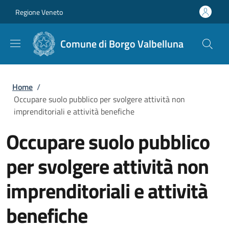
Salta al contenuto principale
Skip to footer content
Regione Veneto
Comune di Borgo Valbelluna
Briciole di pane
Home
/
Occupare suolo pubblico per svolgere attività non
imprenditoriali e attività benefiche
Occupare suolo pubblico
per svolgere attività non
imprenditoriali e attività
benefiche