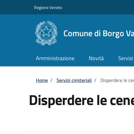
Salta al contenuto principale
Skip to footer content
Regione Veneto
Comune di Borgo Va
Amministrazione
Novità
Servizi
Briciole di pane
Home
/
Servizi cimiteriali
/
Disperdere le ce
Disperdere le cene