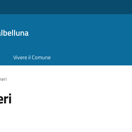
lbelluna
Vivere il Comune
neri
ri