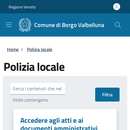
Salta al contenuto principale
Skip to footer content
Regione Veneto
Comune di Borgo Valbelluna
Briciole di pane
Home
/
Polizia locale
Polizia locale
Cerca i contenuti che nel
titolo contengono:
Accedere agli atti e ai
documenti amministrativi