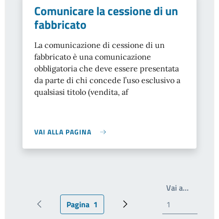
Comunicare la cessione di un
fabbricato
La comunicazione di cessione di un
fabbricato è una comunicazione
obbligatoria che deve essere presentata
da parte di chi concede l’uso esclusivo a
qualsiasi titolo (vendita, af
VAI ALLA PAGINA
Write th
Vai a…
Pagina
1
Pagina precedente
Pagina attuale
Prossima pagina