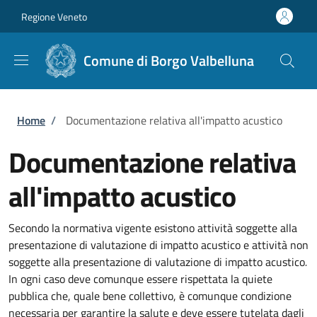
Salta al contenuto principale
Skip to footer content
Regione Veneto
Comune di Borgo Valbelluna
Briciole di pane
Home
/
Documentazione relativa all'impatto acustico
Documentazione relativa
all'impatto acustico
Secondo la normativa vigente esistono attività soggette alla
presentazione di valutazione di impatto acustico e attività non
soggette alla presentazione di valutazione di impatto acustico
.
In ogni caso deve comunque essere rispettata la quiete
pubblica che, quale bene collettivo, è comunque condizione
necessaria per garantire la salute e deve essere tutelata dagli