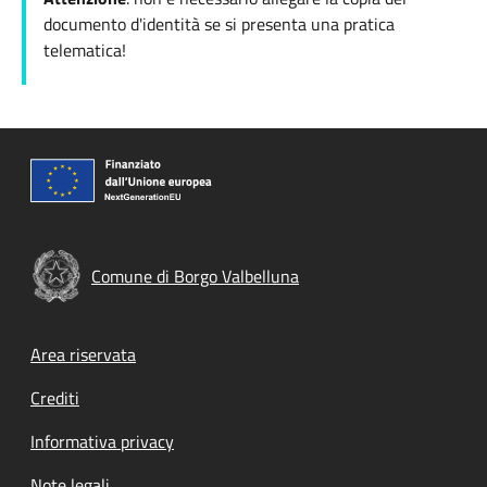
documento d'identità se si presenta una pratica
telematica!
Comune di Borgo Valbelluna
Footer menu
Area riservata
Crediti
Informativa privacy
Note legali