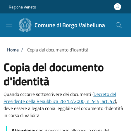
Salta al contenuto principale
Skip to footer content
Regione Veneto
Comune di Borgo Valbelluna
Briciole di pane
Home
/
Copia del documento d'identità
Copia del documento
d'identità
Quando occorre sottoscrivere dei documenti (
Decreto del
Presidente della Repubblica 28/12/2000, n. 445, art. 47
),
deve essere allegata copia leggibile del documento d'identità
in corso di validità.
Attenzione
: non è necessario allegare la copia del