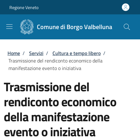
Salta al contenuto principale
Skip to footer content
Regione Veneto
Comune di Borgo Valbelluna
Briciole di pane
Home
/
Servizi
/
Cultura e tempo libero
/
Trasmissione del rendiconto economico della
manifestazione evento o iniziativa
Trasmissione del
rendiconto economico
della manifestazione
evento o iniziativa