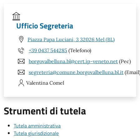
Ufficio Segreteria
Piazza Papa Luciani, 3 32026 Mel (BL)
+39 0437 544285
(Telefono)
borgovalbelluna.bl@cert.ip-veneto.net
(Pec)
segreteria@comune.borgovalbelluna.bl.it
(Email
Valentina
Comel
Strumenti di tutela
Tutela amministrativa
Tutela giurisdizionale