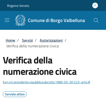
Salta al contenuto principale
Skip to footer content
Regione Veneto
Comune di Borgo Valbelluna
Briciole di pane
Home
/
Servizi
/
Autorizzazioni
/
Verifica della numerazione civica
Verifica della
numerazione civica
(
urn:nir:presidente.repubblica:decreto:1989-05-30;223~art43
)
Servizio attivo