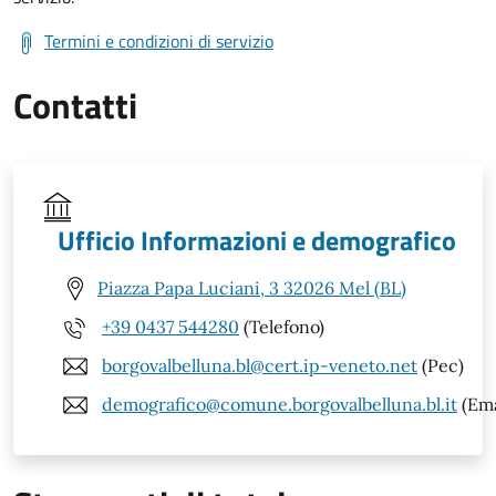
Termini e condizioni di servizio
Contatti
Ufficio Informazioni e demografico
Piazza Papa Luciani, 3 32026 Mel (BL)
+39 0437 544280
(Telefono)
borgovalbelluna.bl@cert.ip-veneto.net
(Pec)
demografico@comune.borgovalbelluna.bl.it
(Ema