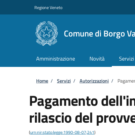
Salta al contenuto principale
Skip to footer content
Regione Veneto
Comune di Borgo Va
Amministrazione
Novità
Servizi
Briciole di pane
Home
/
Servizi
/
Autorizzazioni
/
Pagament
Pagamento dell'im
rilascio del provv
(
urn:nir:stato:legge:1990-08-07;241
)