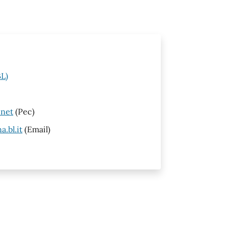
BL)
.net
(Pec)
.bl.it
(Email)