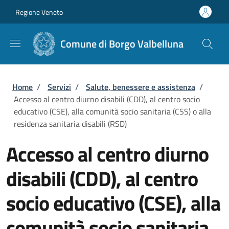
Salta al contenuto principale
Skip to footer content
Regione Veneto
Comune di Borgo Valbelluna
Briciole di pane
Home
/
Servizi
/
Salute, benessere e assistenza
/
Accesso al centro diurno disabili (CDD), al centro socio
educativo (CSE), alla comunità socio sanitaria (CSS) o alla
residenza sanitaria disabili (RSD)
Accesso al centro diurno
disabili (CDD), al centro
socio educativo (CSE), alla
comunità socio sanitaria