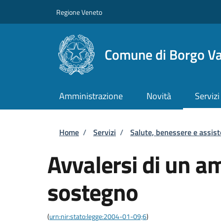
Salta al contenuto principale
Skip to footer content
Regione Veneto
Comune di Borgo Va
Amministrazione
Novità
Servizi
Briciole di pane
Home
/
Servizi
/
Salute, benessere e assis
Avvalersi di un a
sostegno
(
urn:nir:stato:legge:2004-01-09;6
)