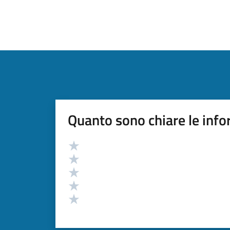
Quanto sono chiare le info
Valutazione
Valuta 5 stelle su 5
Valuta 4 stelle su 5
Valuta 3 stelle su 5
Valuta 2 stelle su 5
Valuta 1 stelle su 5