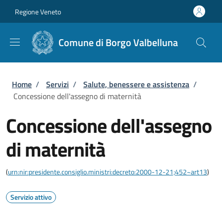
Salta al contenuto principale
Skip to footer content
Regione Veneto
Comune di Borgo Valbelluna
Briciole di pane
Home
/
Servizi
/
Salute, benessere e assistenza
/
Concessione dell'assegno di maternità
Concessione dell'assegno
di maternità
(
urn:nir:presidente.consiglio.ministri:decreto:2000-12-21;452~art13
)
Servizio attivo