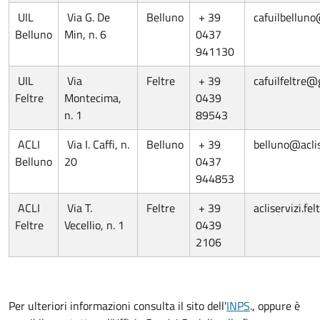
UIL
Via G. De
Belluno
+ 39
cafuilbellun
Belluno
Min, n. 6
0437
941130
UIL
Via
Feltre
+ 39
cafuilfeltre@
Feltre
Montecima,
0439
n. 1
89543
ACLI
Via I. Caffi, n.
Belluno
+ 39
belluno@aclise
Belluno
20
0437
944853
ACLI
Via T.
Feltre
+ 39
acliservizi.f
Feltre
Vecellio, n. 1
0439
2106
Per ulteriori informazioni consulta il sito dell'
INPS
., oppure è