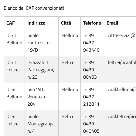
Elenco dei CAF convenzionati
CAF
Indirizzo
Città
Telefono
Email
CGIL
Viale
Belluno
+ 39
cittaservizi@c
Belluno
Fantuzzi, n.
0437
19/D
943440
CGIL
Piazzale T.
Feltre
+ 39
feltre@caafbl.
Feltre
Parmeggiani,
0439
n. 23
80463
CISL
Via Vitt.
Belluno
+ 39
caaf.belluno@c
Belluno
Veneto, n.
0437
284
212811
CISL
Viale
Feltre
+ 39
caaf.feltre@cis
Feltre
Montegrappa,
0439
n. 4
840405