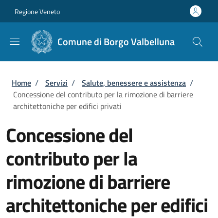
Salta al contenuto principale
Skip to footer content
Regione Veneto
Comune di Borgo Valbelluna
Briciole di pane
Home
/
Servizi
/
Salute, benessere e assistenza
/
Concessione del contributo per la rimozione di barriere
architettoniche per edifici privati
Concessione del
contributo per la
rimozione di barriere
architettoniche per edifici