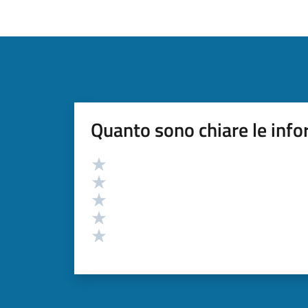
Quanto sono chiare le info
Valutazione
Valuta 5 stelle su 5
Valuta 4 stelle su 5
Valuta 3 stelle su 5
Valuta 2 stelle su 5
Valuta 1 stelle su 5