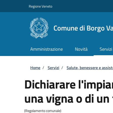
Salta al contenuto principale
Skip to footer content
Regione Veneto
Comune di Borgo Va
Amministrazione
Novità
Servizi
Briciole di pane
Home
/
Servizi
/
Salute, benessere e assis
Dichiarare l'impia
una vigna o di un 
(Regolamento comunale)