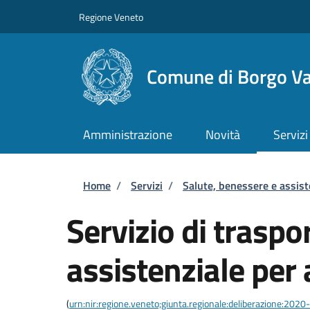
Salta al contenuto principale
Skip to footer content
Regione Veneto
Comune di Borgo Va
Amministrazione
Novità
Servizi
Briciole di pane
Home
/
Servizi
/
Salute, benessere e assis
Servizio di traspo
assistenziale per 
(
urn:nir:regione.veneto;giunta.regionale:deliberazione:202