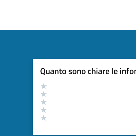
Quanto sono chiare le info
Valutazione
Valuta 5 stelle su 5
Valuta 4 stelle su 5
Valuta 3 stelle su 5
Valuta 2 stelle su 5
Valuta 1 stelle su 5