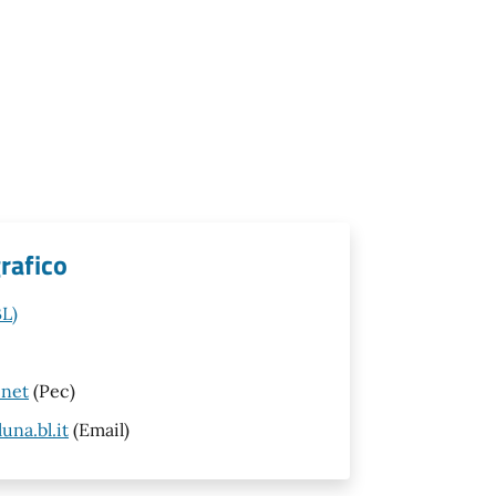
rafico
BL)
.net
(Pec)
na.bl.it
(Email)