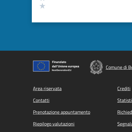
Valuta 1 stelle su 5
Comune di Bo
Footer menu
Area riservata
Crediti
Contatti
Statist
Prenotazione appuntamento
Richied
Riepilogo valutazioni
Segnala