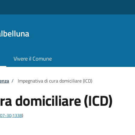
lbelluna
Vivere il Comune
tenza
/
Impegnativa di cura domiciliare (ICD)
ra domiciliare (ICD)
3-07-30;1338
)