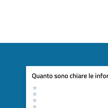
Quanto sono chiare le info
Valutazione
Valuta 5 stelle su 5
Valuta 4 stelle su 5
Valuta 3 stelle su 5
Valuta 2 stelle su 5