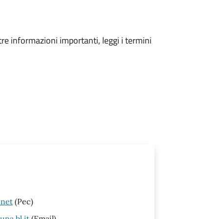
tre informazioni importanti, leggi i termini
.net
(Pec)
na.bl.it
(Email)