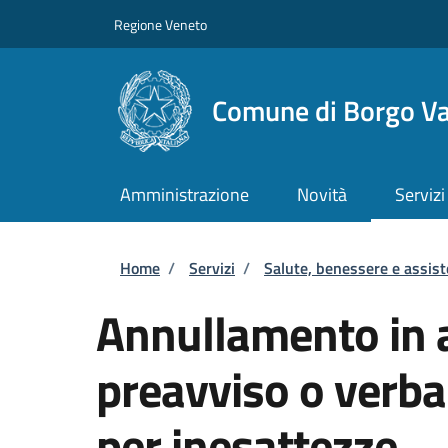
Salta al contenuto principale
Skip to footer content
Regione Veneto
Comune di Borgo Va
Amministrazione
Novità
Servizi
Briciole di pane
Home
/
Servizi
/
Salute, benessere e assis
Annullamento in a
preavviso o verba
per inesattezze