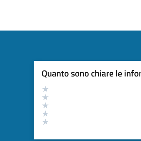
Quanto sono chiare le info
Valutazione
Valuta 5 stelle su 5
Valuta 4 stelle su 5
Valuta 3 stelle su 5
Valuta 2 stelle su 5
Valuta 1 stelle su 5