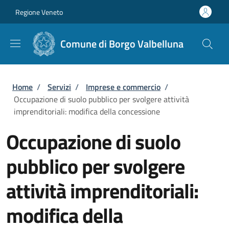
Salta al contenuto principale
Skip to footer content
Regione Veneto
Comune di Borgo Valbelluna
Briciole di pane
Home
/
Servizi
/
Imprese e commercio
/
Occupazione di suolo pubblico per svolgere attività
imprenditoriali: modifica della concessione
Occupazione di suolo
pubblico per svolgere
attività imprenditoriali:
modifica della