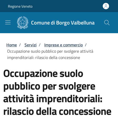
Salta al contenuto principale
Skip to footer content
Regione Veneto
Comune di Borgo Valbelluna
Briciole di pane
Home
/
Servizi
/
Imprese e commercio
/
Occupazione suolo pubblico per svolgere attività
imprenditoriali: rilascio della concessione
Occupazione suolo
pubblico per svolgere
attività imprenditoriali:
rilascio della concessione