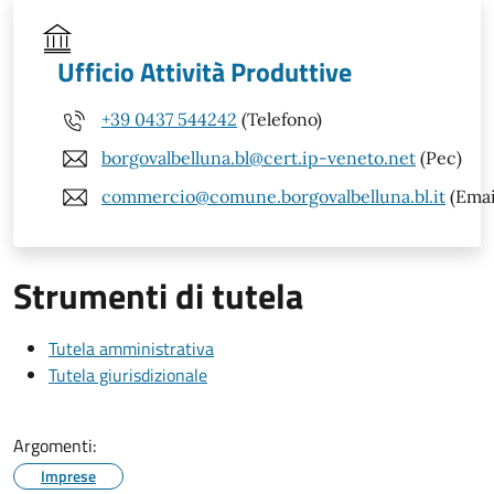
Ufficio Attività Produttive
+39 0437 544242
(Telefono)
borgovalbelluna.bl@cert.ip-veneto.net
(Pec)
commercio@comune.borgovalbelluna.bl.it
(Emai
Strumenti di tutela
Tutela amministrativa
Tutela giurisdizionale
Argomenti:
Imprese