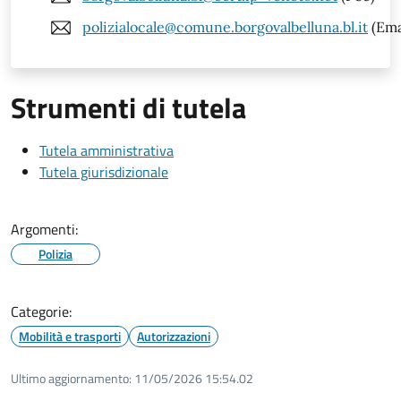
polizialocale@comune.borgovalbelluna.bl.it
(Ema
Strumenti di tutela
Tutela amministrativa
Tutela giurisdizionale
Argomenti:
Polizia
Categorie:
Mobilità e trasporti
Autorizzazioni
Ultimo aggiornamento:
11/05/2026 15:54.02