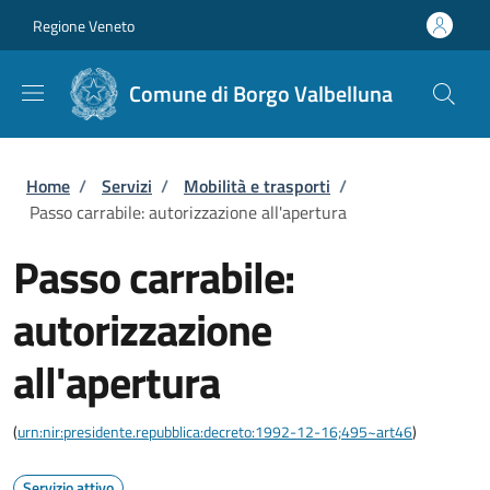
Salta al contenuto principale
Skip to footer content
Regione Veneto
Comune di Borgo Valbelluna
Briciole di pane
Home
/
Servizi
/
Mobilità e trasporti
/
Passo carrabile: autorizzazione all'apertura
Passo carrabile:
autorizzazione
all'apertura
(
urn:nir:presidente.repubblica:decreto:1992-12-16;495~art46
)
Servizio attivo