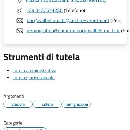
Piazza Papa Luciani, 3 32026 Mel (BL)
+39 0437 544280
(Telefono)
borgovalbelluna.bl@cert.ip-veneto.net
(Pec)
demografico@comune.borgovalbelluna.bl.it
(Ema
Strumenti di tutela
Tutela amministrativa
Tutela giurisdizionale
Argomenti:
Elezioni
Estero
Immigrazione
Categorie: