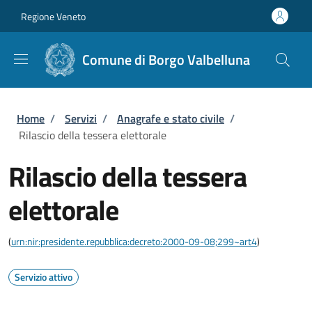
Salta al contenuto principale
Skip to footer content
Regione Veneto
Comune di Borgo Valbelluna
Briciole di pane
Home
/
Servizi
/
Anagrafe e stato civile
/
Rilascio della tessera elettorale
Rilascio della tessera
elettorale
(
urn:nir:presidente.repubblica:decreto:2000-09-08;299~art4
)
Servizio attivo