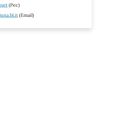
.net
(Pec)
na.bl.it
(Email)