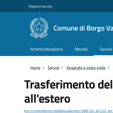
Salta al contenuto principale
Skip to footer content
Regione Veneto
Comune di Borgo Va
Amministrazione
Novità
Servizi
Briciole di pane
Home
/
Servizi
/
Anagrafe e stato civile
/
Trasferimento del
all'estero
(
urn:nir:presidente.repubblica:decreto:1989-05-30;223~ar