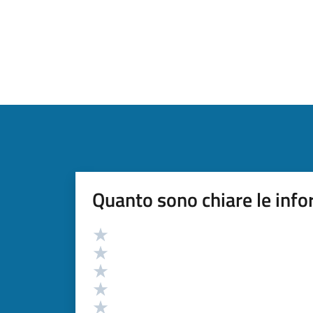
Quanto sono chiare le info
Valutazione
Valuta 5 stelle su 5
Valuta 4 stelle su 5
Valuta 3 stelle su 5
Valuta 2 stelle su 5
Valuta 1 stelle su 5