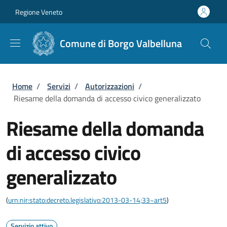
Salta al contenuto principale
Skip to footer content
Regione Veneto
Comune di Borgo Valbelluna
Briciole di pane
Home
/
Servizi
/
Autorizzazioni
/
Riesame della domanda di accesso civico generalizzato
Riesame della domanda
di accesso civico
generalizzato
(
urn:nir:stato:decreto.legislativo:2013-03-14;33~art5
)
Servizio attivo