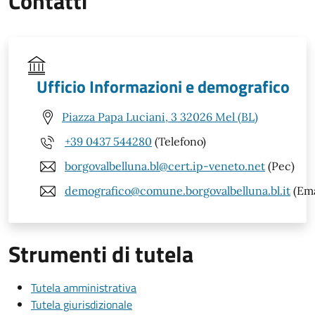
Contatti
Ufficio Informazioni e demografico
Piazza Papa Luciani, 3 32026 Mel (BL)
+39 0437 544280
(Telefono)
borgovalbelluna.bl@cert.ip-veneto.net
(Pec)
demografico@comune.borgovalbelluna.bl.it
(Ema
Strumenti di tutela
Tutela amministrativa
Tutela giurisdizionale