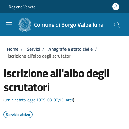
Salta al contenuto principale
Skip to footer content
Regione Veneto
Comune di Borgo Valbelluna
Briciole di pane
Home
/
Servizi
/
Anagrafe e stato civile
/
Iscrizione all'albo degli scrutatori
Iscrizione all'albo degli
scrutatori
(
urn:nir:stato:legge:1989-03-08;95~art1
)
Servizio attivo