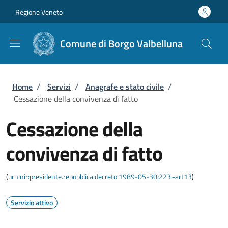
Salta al contenuto principale
Skip to footer content
Regione Veneto
Comune di Borgo Valbelluna
Briciole di pane
Home
/
Servizi
/
Anagrafe e stato civile
/
Cessazione della convivenza di fatto
Cessazione della
convivenza di fatto
(
urn:nir:presidente.repubblica:decreto:1989-05-30;223~art13
)
Servizio attivo