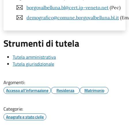
borgovalbelluna.bl@cert.ip-veneto.net
(Pec)
demografico@comune.borgovalbelluna.bl.it
(Ema
Strumenti di tutela
Tutela amministrativa
Tutela giurisdizionale
Argomenti:
Accesso all'informazione
Residenza
Matrimonio
Categorie:
Anagrafe e stato civile