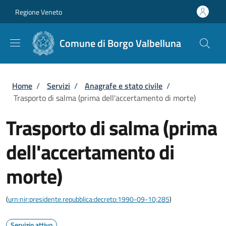
Salta al contenuto principale
Skip to footer content
Regione Veneto
Comune di Borgo Valbelluna
Briciole di pane
Home
/
Servizi
/
Anagrafe e stato civile
/
Trasporto di salma (prima dell'accertamento di morte)
Trasporto di salma (prima
dell'accertamento di
morte)
(
urn:nir:presidente.repubblica:decreto:1990-09-10;285
)
Servizio attivo