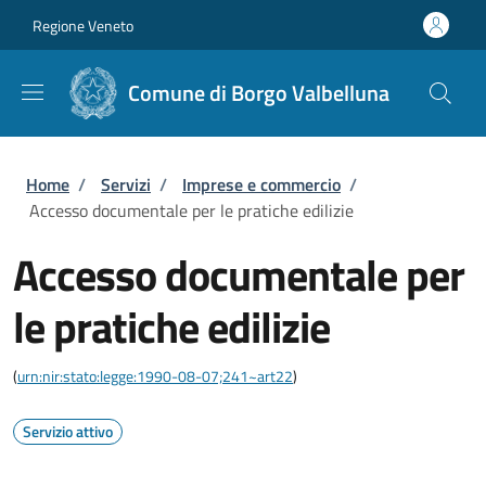
Salta al contenuto principale
Skip to footer content
Regione Veneto
Comune di Borgo Valbelluna
Briciole di pane
Home
/
Servizi
/
Imprese e commercio
/
Accesso documentale per le pratiche edilizie
Accesso documentale per
le pratiche edilizie
(
urn:nir:stato:legge:1990-08-07;241~art22
)
Servizio attivo