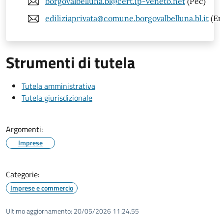
borgovalbelluna.bl@cert.ip-veneto.net
(Pec)
ediliziaprivata@comune.borgovalbelluna.bl.it
(E
Strumenti di tutela
Tutela amministrativa
Tutela giurisdizionale
Argomenti:
Imprese
Categorie:
Imprese e commercio
Ultimo aggiornamento:
20/05/2026 11:24.55