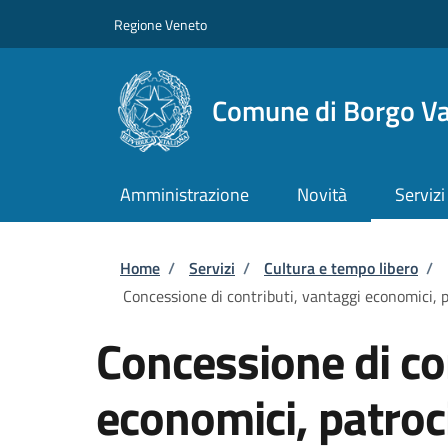
Salta al contenuto principale
Skip to footer content
Regione Veneto
Comune di Borgo Va
Amministrazione
Novità
Servizi
Briciole di pane
Home
/
Servizi
/
Cultura e tempo libero
/
Concessione di contributi, vantaggi economici, pa
Concessione di co
economici, patroci