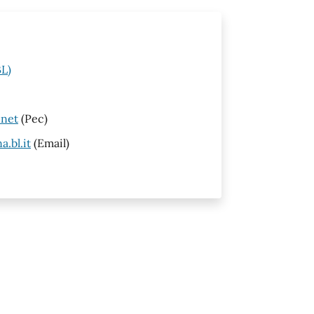
BL)
.net
(Pec)
.bl.it
(Email)