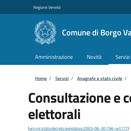
Salta al contenuto principale
Skip to footer content
Regione Veneto
Comune di Borgo Va
Amministrazione
Novità
Servizi
Briciole di pane
Home
/
Servizi
/
Anagrafe e stato civile
/
Consultazione e co
elettorali
(
urn:nir:stato:decreto.legislativo:2003-06-30;196~art177
)