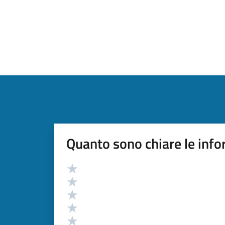
Quanto sono chiare le info
Valutazione
Valuta 5 stelle su 5
Valuta 4 stelle su 5
Valuta 3 stelle su 5
Valuta 2 stelle su 5
Valuta 1 stelle su 5