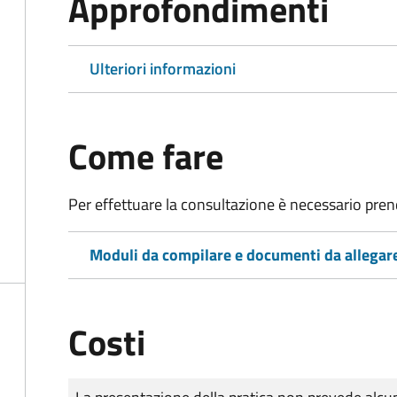
Approfondimenti
Ulteriori informazioni
Come fare
Per effettuare la consultazione è necessario pr
Moduli da compilare e documenti da allegar
Costi
Tipo di pagamento
Importo