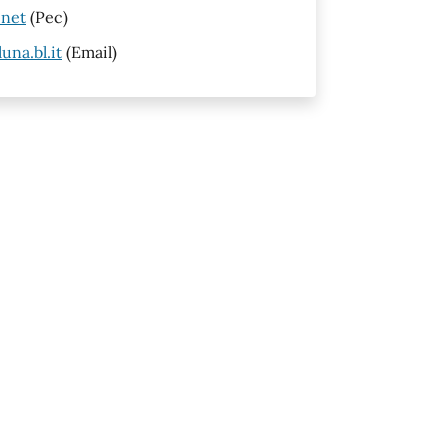
.net
(Pec)
na.bl.it
(Email)