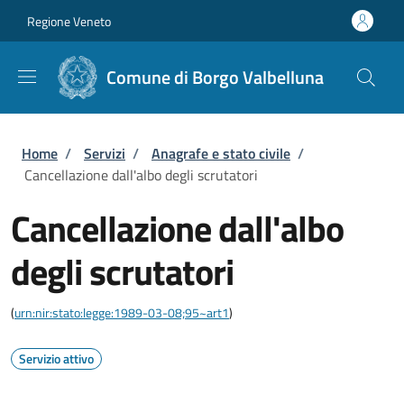
Salta al contenuto principale
Skip to footer content
Regione Veneto
Comune di Borgo Valbelluna
Briciole di pane
Home
/
Servizi
/
Anagrafe e stato civile
/
Cancellazione dall'albo degli scrutatori
Cancellazione dall'albo
degli scrutatori
(
urn:nir:stato:legge:1989-03-08;95~art1
)
Servizio attivo