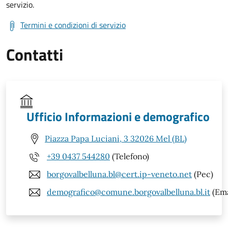
servizio.
Termini e condizioni di servizio
Contatti
Ufficio Informazioni e demografico
Piazza Papa Luciani, 3 32026 Mel (BL)
+39 0437 544280
(Telefono)
borgovalbelluna.bl@cert.ip-veneto.net
(Pec)
demografico@comune.borgovalbelluna.bl.it
(Ema