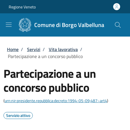
Salta al contenuto principale
Skip to footer content
Regione Veneto
Comune di Borgo Valbelluna
Briciole di pane
Home
/
Servizi
/
Vita lavorativa
/
Partecipazione a un concorso pubblico
Partecipazione a un
concorso pubblico
(
urn:nir:presidente.repubblica:decreto:1994-05-09;487~art4
)
Servizio attivo