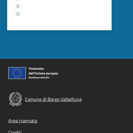
Valuta 2 stelle su 5
Valuta 1 stelle su 5
Comune di Borgo Valbelluna
Footer menu
Area riservata
Crediti