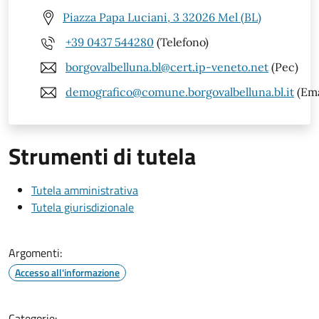
Piazza Papa Luciani, 3 32026 Mel (BL)
+39 0437 544280
(Telefono)
borgovalbelluna.bl@cert.ip-veneto.net
(Pec)
demografico@comune.borgovalbelluna.bl.it
(Ema
Strumenti di tutela
Tutela amministrativa
Tutela giurisdizionale
Argomenti:
Accesso all'informazione
Categorie: