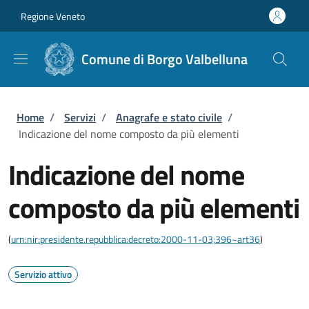
Salta al contenuto principale
Skip to footer content
Regione Veneto
Comune di Borgo Valbelluna
Briciole di pane
Home
/
Servizi
/
Anagrafe e stato civile
/
Indicazione del nome composto da più elementi
Indicazione del nome
composto da più elementi
(
urn:nir:presidente.repubblica:decreto:2000-11-03;396~art36
)
Servizio attivo