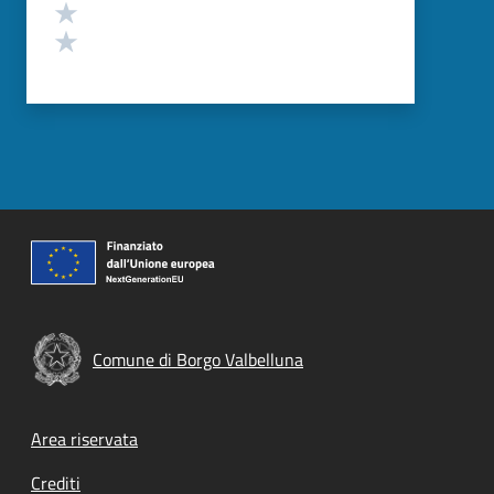
Valuta 2 stelle su 5
Valuta 1 stelle su 5
Comune di Borgo Valbelluna
Footer menu
Area riservata
Crediti