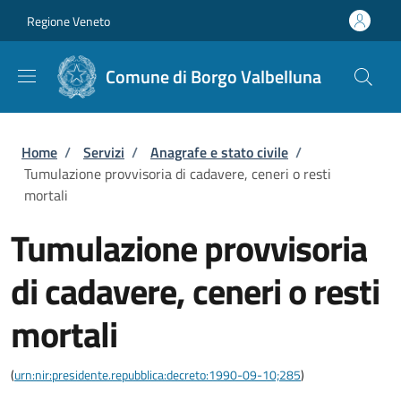
Salta al contenuto principale
Skip to footer content
Regione Veneto
Comune di Borgo Valbelluna
Briciole di pane
Home
/
Servizi
/
Anagrafe e stato civile
/
Tumulazione provvisoria di cadavere, ceneri o resti
mortali
Tumulazione provvisoria
di cadavere, ceneri o resti
mortali
(
urn:nir:presidente.repubblica:decreto:1990-09-10;285
)