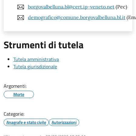
borgovalbelluna.bl@cert.ip-veneto.net
(Pec)
demografico@comune.borgovalbelluna.bl.it
(Ema
Strumenti di tutela
Tutela amministrativa
Tutela giurisdizionale
Argomenti:
Morte
Categorie:
Anagrafe e stato civile
Autorizzazioni