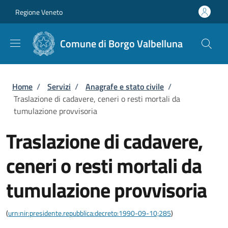
Salta al contenuto principale
Skip to footer content
Regione Veneto
Comune di Borgo Valbelluna
Briciole di pane
Home
/
Servizi
/
Anagrafe e stato civile
/
Traslazione di cadavere, ceneri o resti mortali da
tumulazione provvisoria
Traslazione di cadavere,
ceneri o resti mortali da
tumulazione provvisoria
(
urn:nir:presidente.repubblica:decreto:1990-09-10;285
)