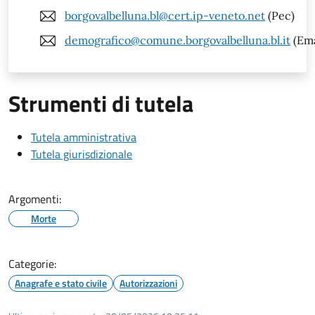
borgovalbelluna.bl@cert.ip-veneto.net
(Pec)
demografico@comune.borgovalbelluna.bl.it
(Ema
Strumenti di tutela
Tutela amministrativa
Tutela giurisdizionale
Argomenti:
Morte
Categorie:
Anagrafe e stato civile
Autorizzazioni