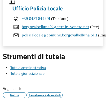
Ufficio Polizia Locale
+39 0437 544291
(Telefono)
borgovalbelluna.bl@cert.ip-veneto.net
(Pec)
polizialocale@comune.borgovalbelluna.bl.it
(Ema
Strumenti di tutela
Tutela amministrativa
Tutela giurisdizionale
Argomenti:
Polizia
Assistenza agli invalidi