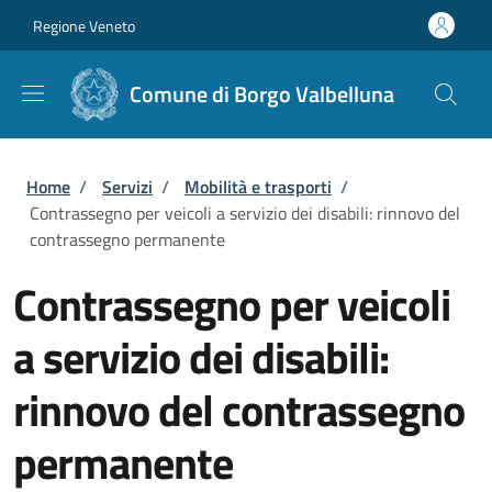
Salta al contenuto principale
Skip to footer content
Regione Veneto
Comune di Borgo Valbelluna
Briciole di pane
Home
/
Servizi
/
Mobilità e trasporti
/
Contrassegno per veicoli a servizio dei disabili: rinnovo del
contrassegno permanente
Contrassegno per veicoli
a servizio dei disabili:
rinnovo del contrassegno
permanente