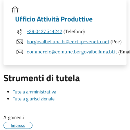
Ufficio Attività Produttive
+39 0437 544242
(Telefono)
borgovalbelluna.bl@cert.ip-veneto.net
(Pec)
commercio@comune.borgovalbelluna.bl.it
(Emai
Strumenti di tutela
Tutela amministrativa
Tutela giurisdizionale
Argomenti:
Imprese