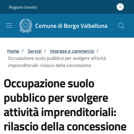
Salta al contenuto principale
Skip to footer content
Regione Veneto
Comune di Borgo Valbelluna
Briciole di pane
Home
/
Servizi
/
Imprese e commercio
/
Occupazione suolo pubblico per svolgere attività
imprenditoriali: rilascio della concessione
Occupazione suolo
pubblico per svolgere
attività imprenditoriali:
rilascio della concessione