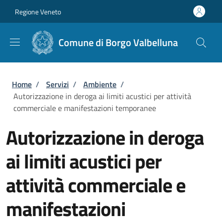
Salta al contenuto principale
Skip to footer content
Regione Veneto
Comune di Borgo Valbelluna
Briciole di pane
Home
/
Servizi
/
Ambiente
/
Autorizzazione in deroga ai limiti acustici per attività
commerciale e manifestazioni temporanee
Autorizzazione in deroga
ai limiti acustici per
attività commerciale e
manifestazioni