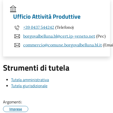
Ufficio Attività Produttive
+39 0437 544242
(Telefono)
borgovalbelluna.bl@cert.ip-veneto.net
(Pec)
commercio@comune.borgovalbelluna.bl.it
(Emai
Strumenti di tutela
Tutela amministrativa
Tutela giurisdizionale
Argomenti:
Imprese