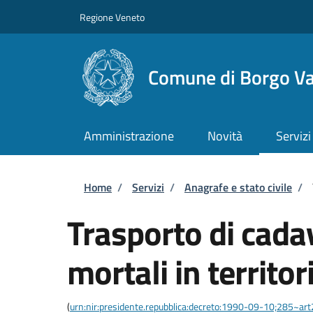
Salta al contenuto principale
Skip to footer content
Regione Veneto
Comune di Borgo Va
Amministrazione
Novità
Servizi
Briciole di pane
Home
/
Servizi
/
Anagrafe e stato civile
/
Trasporto di cadav
mortali in territor
(
urn:nir:presidente.repubblica:decreto:1990-09-10;285~ar