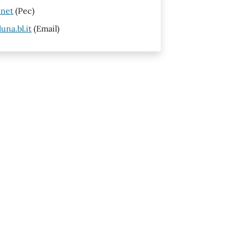
.net
(Pec)
na.bl.it
(Email)