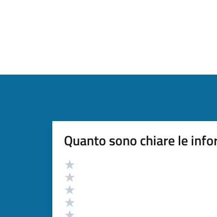
Quanto sono chiare le info
Valutazione
Valuta 5 stelle su 5
Valuta 4 stelle su 5
Valuta 3 stelle su 5
Valuta 2 stelle su 5
Valuta 1 stelle su 5