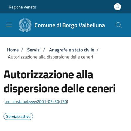
Salta al contenuto principale
Skip to footer content
Regione Veneto
Comune di Borgo Valbelluna
Briciole di pane
Home
/
Servizi
/
Anagrafe e stato civile
/
Autorizzazione alla dispersione delle ceneri
Autorizzazione alla
dispersione delle ceneri
(
urn:nir:stato:legge:2001-03-30;130
)
Servizio attivo